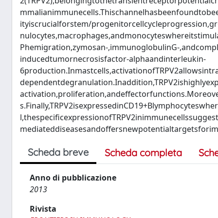
2(TRPV2),belongingtothetransientreceptorpotential
mmalianimmunecells.Thischannelhasbeenfoundtobeex
ityiscrucialforstem/progenitorcellcycleprogression,
nulocytes,macrophages,andmonocyteswhereitstimul
Phemigration,zymosan-,immunoglobulinG-,andcompl
inducedtumornecrosisfactor-alphaandinterleukin-
6production.Inmastcells,activationofTRPV2allowsintra
dependentdegranulation.Inaddition,TRPV2ishighlyexpr
activation,proliferation,andeffectorfunctions.Mo
s.Finally,TRPV2isexpressedinCD19+Blymphocyteswher
l,thespecificexpressionofTRPV2inimmunecellssugges
mediateddiseasesandoffersnewpotentialtargetsfor
Scheda breve
Scheda completa
Sch
Anno di pubblicazione
2013
Rivista