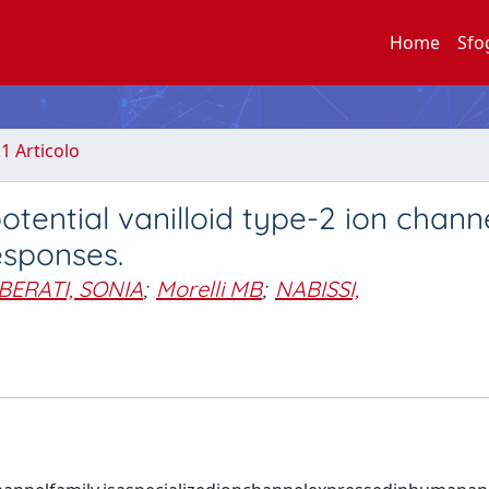
Home
Sfo
.1 Articolo
otential vanilloid type-2 ion channe
esponses.
IBERATI, SONIA
;
Morelli MB
;
NABISSI,