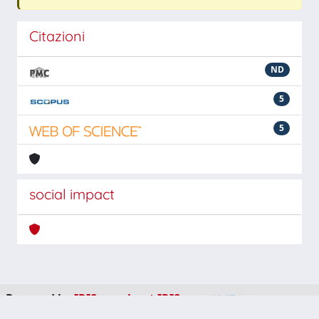
Citazioni
ND
5
5
social impact
Powered by
IRIS
-
about IRIS
-
Utilizzo dei cookie
-
Privacy
Copyright © 2026