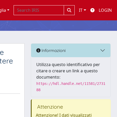
glia
IT
LOGIN
 e
Informazioni
otere
Utilizza questo identificativo per
citare o creare un link a questo
documento:
https://hdl.handle.net/11581/2731
88
Attenzione
Attenzione! I dati visualizzati