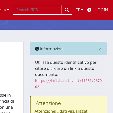
glia
IT
LOGIN
Informazioni
Utilizza questo identificativo per
citare o creare un link a questo
documento:
https://hdl.handle.net/11581/2670
02
sse in
incia di
Attenzione
con una
Attenzione! I dati visualizzati