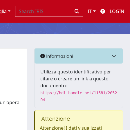
glia
IT
LOGIN
Informazioni
Utilizza questo identificativo per
citare o creare un link a questo
documento:
https://hdl.handle.net/11581/2652
04
i un'opera
Attenzione
Attenzione! I dati visualizzati