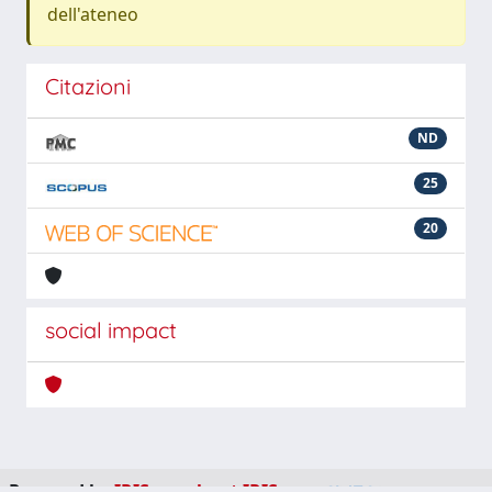
dell'ateneo
Citazioni
ND
25
20
social impact
Powered by
IRIS
-
about IRIS
-