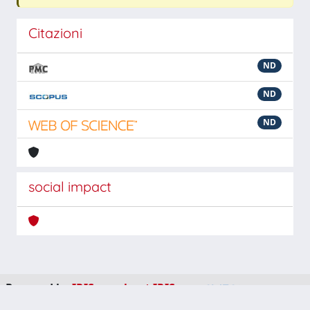
Citazioni
ND
ND
ND
social impact
Powered by
IRIS
-
about IRIS
-
Utilizzo dei cookie
-
Privacy
Copyright © 2026