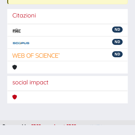
Citazioni
ND
ND
ND
social impact
Powered by
IRIS
-
about IRIS
-
Utilizzo dei cookie
-
Privacy
Copyright © 2026