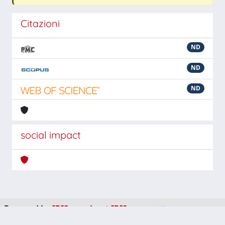
Citazioni
ND
ND
ND
social impact
Powered by
IRIS
-
about IRIS
-
Utilizzo dei cookie
-
Privacy
Copyright © 2026