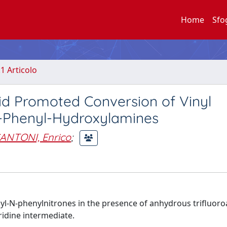
Home
Sfo
.1 Articolo
id Promoted Conversion of Vinyl
-N-Phenyl-Hydroxylamines
NTONI, Enrico
;
l-N-phenylnitrones in the presence of anhydrous trifluoroa
idine intermediate.