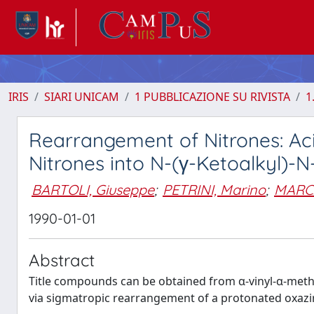
IRIS
SIARI UNICAM
1 PUBBLICAZIONE SU RIVISTA
1
Rearrangement of Nitrones: Ac
Nitrones into N-(γ-Ketoalkyl)
BARTOLI, Giuseppe
;
PETRINI, Marino
;
MARCA
1990-01-01
Abstract
Title compounds can be obtained from α-vinyl-α-methy
via sigmatropic rearrangement of a protonated oxazir