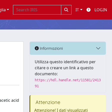
glia
IT
LOGIN
Informazioni
Utilizza questo identificativo per
citare o creare un link a questo
documento:
https://hdl.handle.net/11581/2413
91
cetic acid
Attenzione
Attenzione! I dati visualizzati