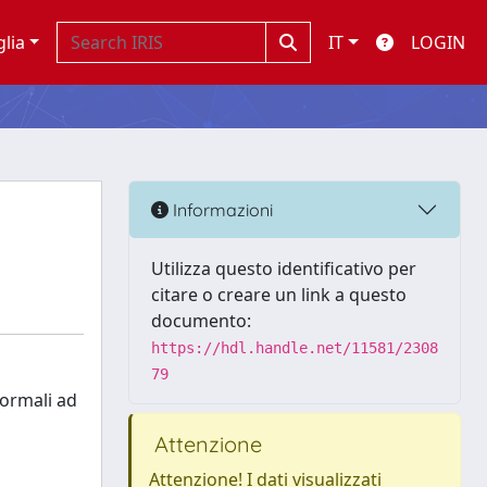
glia
IT
LOGIN
Informazioni
Utilizza questo identificativo per
citare o creare un link a questo
documento:
https://hdl.handle.net/11581/2308
79
formali ad
Attenzione
Attenzione! I dati visualizzati