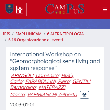
IRIS
SIARI UNICAM
6 ALTRA TIPOLOGIA
6.16 Organizzazione di eventi
International Workshop on
"Geomorphological sensitivity and
system response"
ARINGOLI, Domenico
;
BISCI,
Carlo
;
FARABOLLINI, Piero
;
GENTILI,
Bernardino
;
MATERAZZI,
Marco
;
PAMBIANCHI, Gilberto
2003-01-01