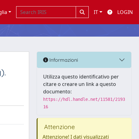
glia
IT
LOGIN
Informazioni
).
Utilizza questo identificativo per
citare o creare un link a questo
documento:
https://hdl.handle.net/11581/2193
16
Attenzione
Attenzione! I dati visualizzati