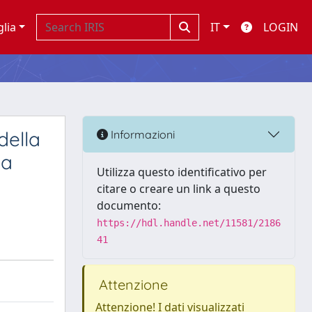
glia
IT
LOGIN
della
Informazioni
 a
Utilizza questo identificativo per
citare o creare un link a questo
documento:
https://hdl.handle.net/11581/2186
41
Attenzione
Attenzione! I dati visualizzati