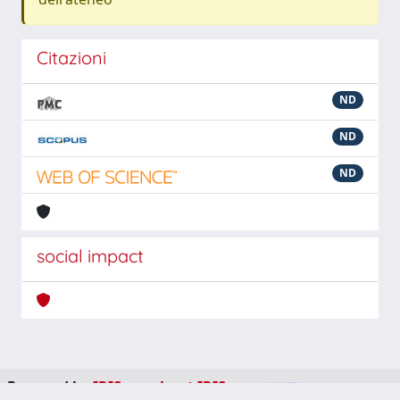
Citazioni
ND
ND
ND
social impact
Powered by
IRIS
-
about IRIS
-