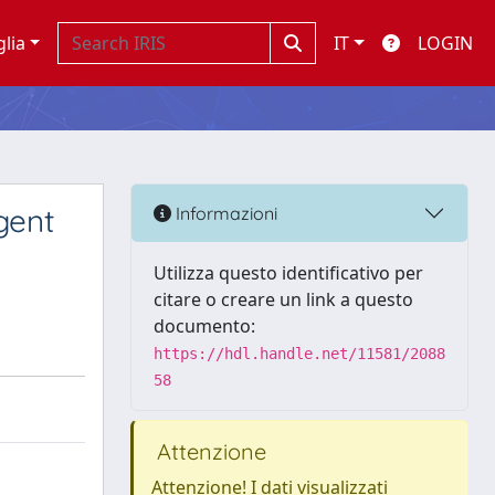
glia
IT
LOGIN
gent
Informazioni
Utilizza questo identificativo per
citare o creare un link a questo
documento:
https://hdl.handle.net/11581/2088
58
Attenzione
Attenzione! I dati visualizzati