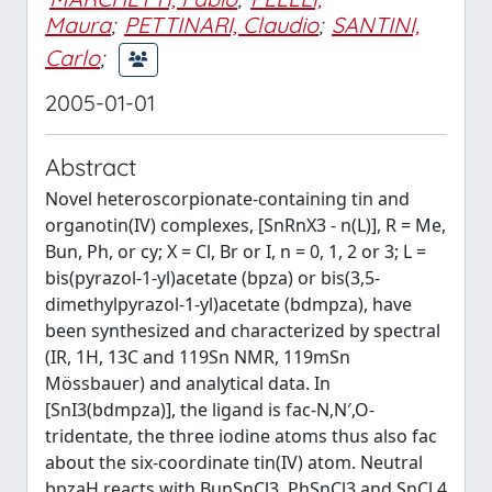
Maura
;
PETTINARI, Claudio
;
SANTINI,
Carlo
;
2005-01-01
Abstract
Novel heteroscorpionate-containing tin and
organotin(IV) complexes, [SnRnX3 - n(L)], R = Me,
Bun, Ph, or cy; X = Cl, Br or I, n = 0, 1, 2 or 3; L =
bis(pyrazol-1-yl)acetate (bpza) or bis(3,5-
dimethylpyrazol-1-yl)acetate (bdmpza), have
been synthesized and characterized by spectral
(IR, 1H, 13C and 119Sn NMR, 119mSn
Mössbauer) and analytical data. In
[SnI3(bdmpza)], the ligand is fac-N,N′,O-
tridentate, the three iodine atoms thus also fac
about the six-coordinate tin(IV) atom. Neutral
bpzaH reacts with BunSnCl3, PhSnCl3 and SnCl 4