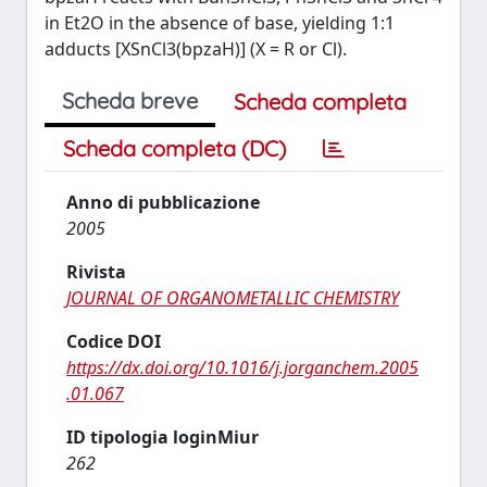
in Et2O in the absence of base, yielding 1:1
adducts [XSnCl3(bpzaH)] (X = R or Cl).
Scheda breve
Scheda completa
Scheda completa (DC)
Anno di pubblicazione
2005
Rivista
JOURNAL OF ORGANOMETALLIC CHEMISTRY
Codice DOI
https://dx.doi.org/10.1016/j.jorganchem.2005
.01.067
ID tipologia loginMiur
262