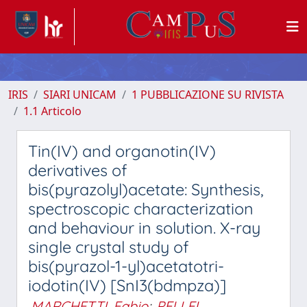
IRIS
SIARI UNICAM
1 PUBBLICAZIONE SU RIVISTA
1.1 Articolo
Tin(IV) and organotin(IV)
derivatives of
bis(pyrazolyl)acetate: Synthesis,
spectroscopic characterization
and behaviour in solution. X-ray
single crystal study of
bis(pyrazol-1-yl)acetatotri-
iodotin(IV) [SnI3(bdmpza)]
MARCHETTI, Fabio
;
PELLEI,