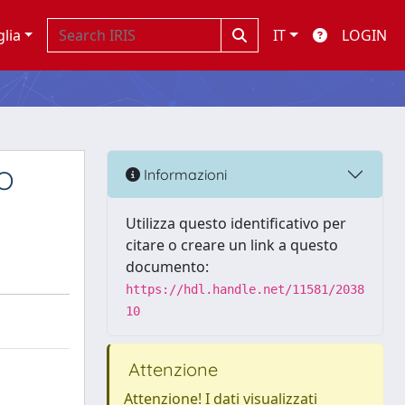
glia
IT
LOGIN
O
Informazioni
Utilizza questo identificativo per
citare o creare un link a questo
documento:
https://hdl.handle.net/11581/2038
10
Attenzione
Attenzione! I dati visualizzati