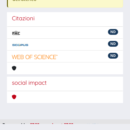
Citazioni
ND
ND
ND
social impact
Powered by
IRIS
-
about IRIS
-