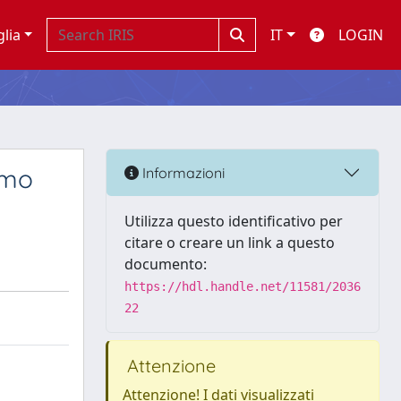
glia
IT
LOGIN
smo
Informazioni
Utilizza questo identificativo per
citare o creare un link a questo
documento:
https://hdl.handle.net/11581/2036
22
Attenzione
Attenzione! I dati visualizzati