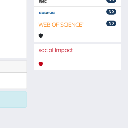
ND
ND
social impact