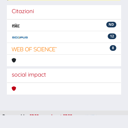
Citazioni
ND
12
8
social impact
Powered by
IRIS
-
about IRIS
-
Utilizzo dei cookie
-
Privacy
Copyright © 2026