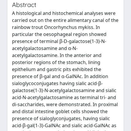
Abstract
A histological and histochemical analyses were
carried out on the entire alimentary canal of the
rainbow trout Oncorhynchus mykiss. In
particular the oesophageal region showed
presence of terminal β-D-galactose(1-3)-N-
acetylgalactosamine and α-N-
acetylgalactosamine. In the anterior and
posterior regions of the stomach, lining
epithelium and gastric pits exhibited the
presence of β-gal and α-GalNAc. In addition
sialoglycoconjugates having sialic acid-β-
galactose(1-3)-N-acetylgalactosamine and sialic
acid-N-acetylgalactosamine as terminal tri- and
di-saccharides, were demonstrated. In proximal
and distal intestine goblet cells showed the
presence of sialoglyconjugates, having sialic
acid-β-gal(1-3)-GalNAc and sialic acid-GalNAc as