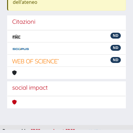
dell'ateneo
Citazioni
ND
ND
ND
social impact
Powered by
IRIS
-
about IRIS
-