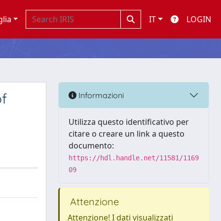
glia
IT
LOGIN
of
Informazioni
Utilizza questo identificativo per
citare o creare un link a questo
documento:
https://hdl.handle.net/11581/1169
09
Attenzione
Attenzione! I dati visualizzati