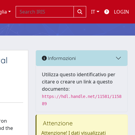
glia
IT
LOGIN
al
Informazioni
Utilizza questo identificativo per
citare o creare un link a questo
documento:
https://hdl.handle.net/11581/1158
89
ron
Attenzione
nd the
Attenzione! I dati visualizzati