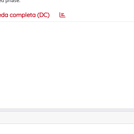
zed phase.
eda completa (DC)