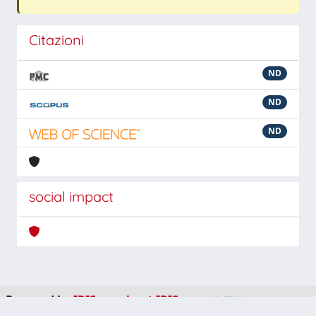
Citazioni
ND
ND
ND
social impact
Powered by
IRIS
-
about IRIS
-