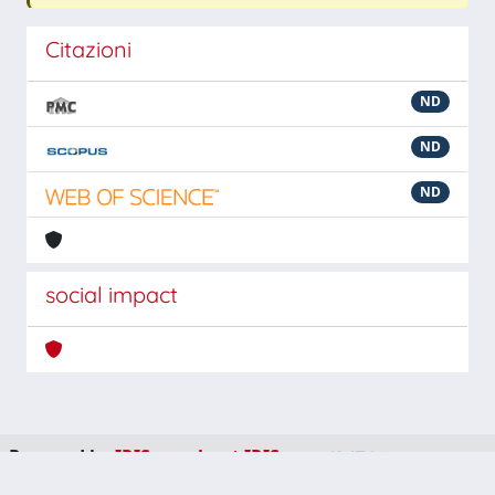
Citazioni
ND
ND
ND
social impact
Powered by
IRIS
-
about IRIS
-
Utilizzo dei cookie
-
Privacy
Copyright © 2026