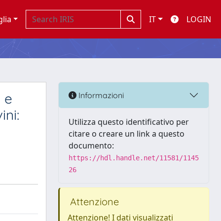
glia
IT
LOGIN
 e
Informazioni
ni:
Utilizza questo identificativo per
citare o creare un link a questo
documento:
https://hdl.handle.net/11581/1145
26
Attenzione
Attenzione! I dati visualizzati