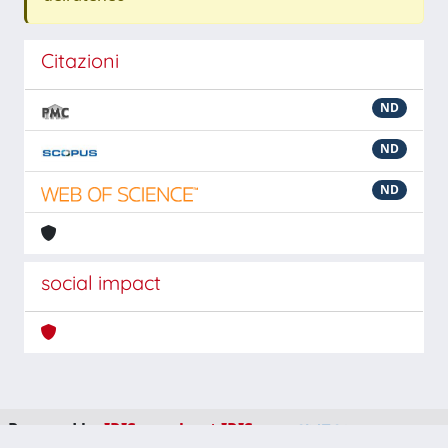
Citazioni
ND
ND
ND
social impact
Powered by
IRIS
-
about IRIS
-