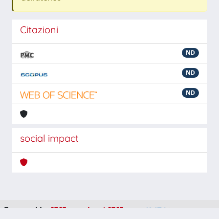
Citazioni
ND
ND
ND
social impact
Powered by
IRIS
-
about IRIS
-