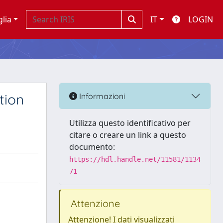
glia
IT
LOGIN
tion
Informazioni
Utilizza questo identificativo per
citare o creare un link a questo
documento:
https://hdl.handle.net/11581/1134
71
Attenzione
Attenzione! I dati visualizzati