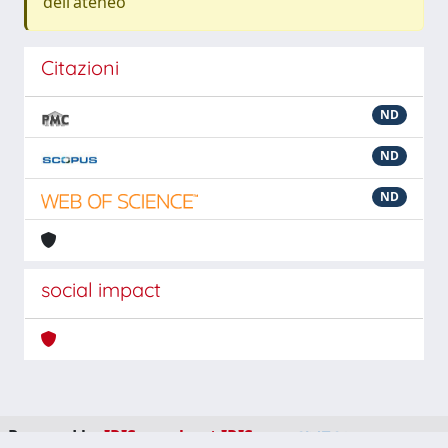
dell'ateneo
Citazioni
ND
ND
ND
social impact
Powered by
IRIS
-
about IRIS
-