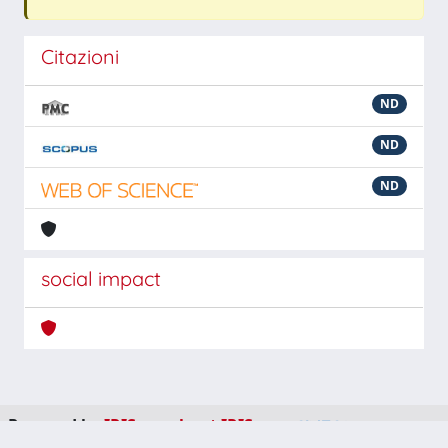
Citazioni
ND
ND
ND
social impact
Powered by
IRIS
-
about IRIS
-