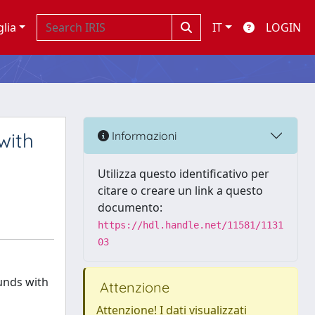
glia
IT
LOGIN
with
Informazioni
Utilizza questo identificativo per
citare o creare un link a questo
documento:
https://hdl.handle.net/11581/1131
03
unds with
Attenzione
Attenzione! I dati visualizzati