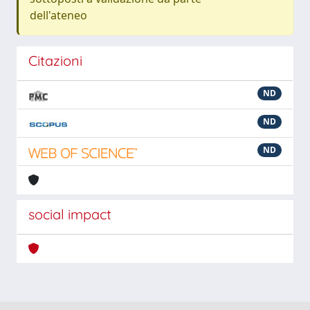
dell'ateneo
Citazioni
ND
ND
ND
social impact