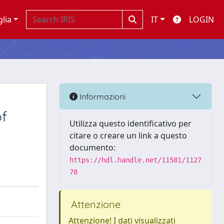
glia
IT
LOGIN
d
Informazioni
of
Utilizza questo identificativo per
citare o creare un link a questo
documento:
https://hdl.handle.net/11581/1127
78
Attenzione
Attenzione! I dati visualizzati