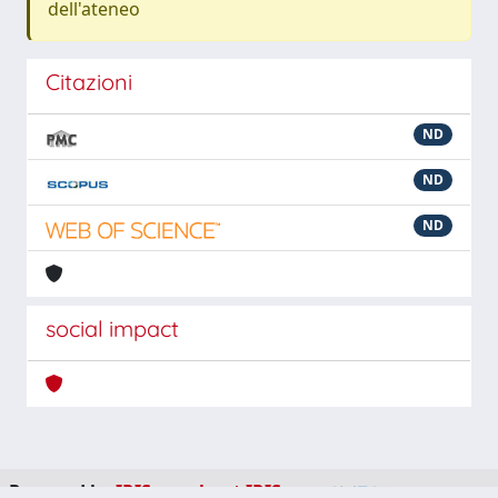
dell'ateneo
Citazioni
ND
ND
ND
social impact
Powered by
IRIS
-
about IRIS
-