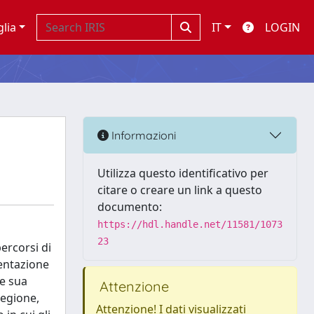
glia
IT
LOGIN
Informazioni
Utilizza questo identificativo per
citare o creare un link a questo
documento:
https://hdl.handle.net/11581/1073
23
ercorsi di
sentazione
 e sua
Attenzione
regione,
Attenzione! I dati visualizzati