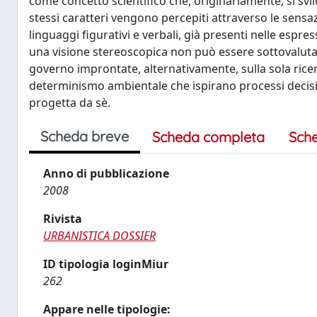
come concetto scientifico che, originariamente, si svil
stessi caratteri vengono percepiti attraverso le sensaz
linguaggi figurativi e verbali, già presenti nelle espre
una visione stereoscopica non può essere sottovalutata,
governo improntate, alternativamente, sulla sola ricerc
determinismo ambientale che ispirano processi decisio
progetta da sè.
Scheda breve
Scheda completa
Sch
Anno di pubblicazione
2008
Rivista
URBANISTICA DOSSIER
ID tipologia loginMiur
262
Appare nelle tipologie: