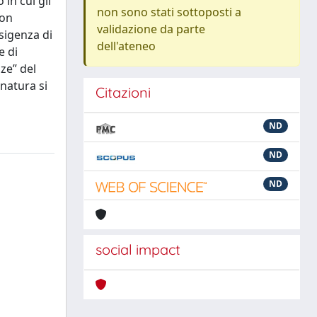
in cui gli
non sono stati sottoposti a
con
validazione da parte
esigenza di
dell'ateneo
e di
ze” del
natura si
Citazioni
ND
ND
ND
social impact