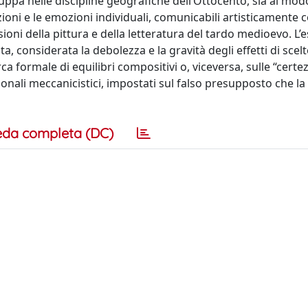
uppa nelle discipline geografiche dell’Ottocento, sia al modo 
ioni e le emozioni individuali, comunicabili artisticamente 
ssioni della pittura e della letteratura del tardo medioevo. L’
 considerata la debolezza e la gravità degli effetti di scelt
a formale di equilibri compositivi o, viceversa, sulle “certez
nali meccanicistici, impostati sul falso presupposto che la 
eda completa (DC)