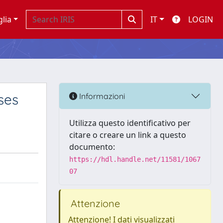
glia
IT
LOGIN
ses
Informazioni
Utilizza questo identificativo per
citare o creare un link a questo
documento:
https://hdl.handle.net/11581/1067
07
Attenzione
Attenzione! I dati visualizzati