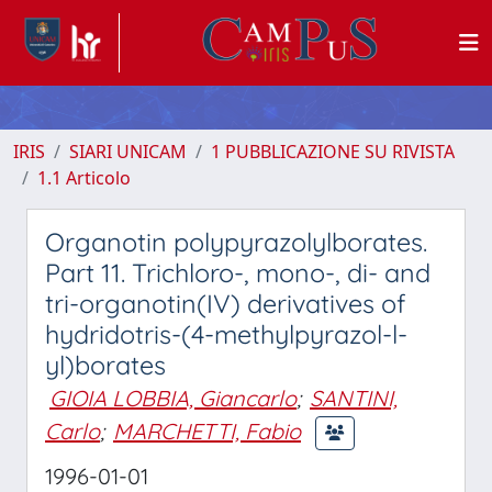
IRIS
SIARI UNICAM
1 PUBBLICAZIONE SU RIVISTA
1.1 Articolo
Organotin polypyrazolylborates.
Part 11. Trichloro-, mono-, di- and
tri-organotin(IV) derivatives of
hydridotris-(4-methylpyrazol-l-
yl)borates
GIOIA LOBBIA, Giancarlo
;
SANTINI,
Carlo
;
MARCHETTI, Fabio
1996-01-01