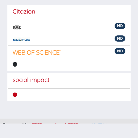
Citazioni
ND
ND
ND
social impact
Powered by
IRIS
-
about IRIS
-
Utilizzo dei cookie
-
Privacy
Copyright © 2026