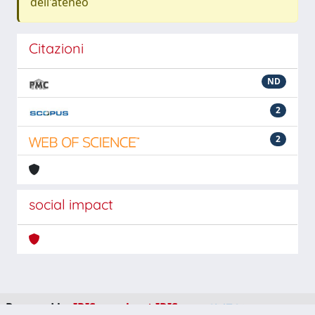
dell'ateneo
Citazioni
ND
2
2
social impact
Powered by
IRIS
-
about IRIS
-