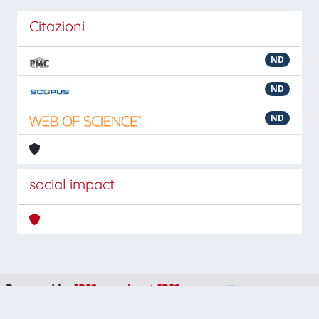
Citazioni
ND
ND
ND
social impact
Powered by
IRIS
-
about IRIS
-
Utilizzo dei cookie
-
Privacy
Copyright © 2026