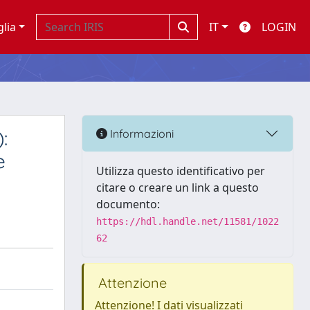
glia
IT
LOGIN
:
Informazioni
e
Utilizza questo identificativo per
citare o creare un link a questo
documento:
https://hdl.handle.net/11581/1022
62
Attenzione
Attenzione! I dati visualizzati