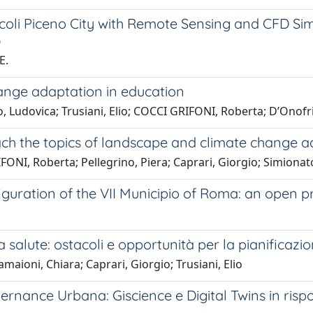
scoli Piceno City with Remote Sensing and CFD 
)
E.
ange adaptation in education
to, Ludovica; Trusiani, Elio; COCCI GRIFONI, Roberta; D’Onof
h the topics of landscape and climate change ad
FONI, Roberta; Pellegrino, Piera; Caprari, Giorgio; Simionat
iguration of the VII Municipio of Roma: an open 
 salute: ostacoli e opportunità per la pianificazi
aioni, Chiara; Caprari, Giorgio; Trusiani, Elio
vernance Urbana: Giscience e Digital Twins in risp