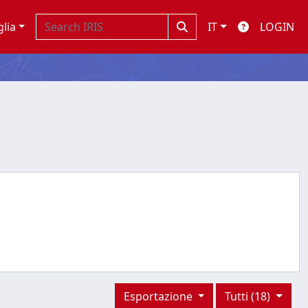
glia
IT
LOGIN
Esportazione
Tutti (18)