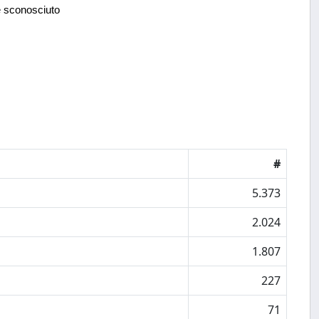
e sconosciuto
#
5.373
2.024
1.807
227
71