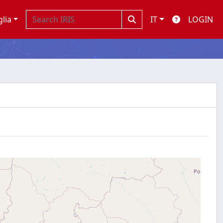
glia
IT
LOGIN