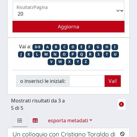
Risultati/Pagina
Vai a:
0-9
A
B
C
D
E
F
G
H
I
J
K
L
M
N
O
P
Q
R
S
T
U
V
W
X
Y
Z
o inserisci le iniziali:
Mostrati risultati da 3 a
5 di 5
esporta metadati
Un colloquio con Cristiano Toraldo di