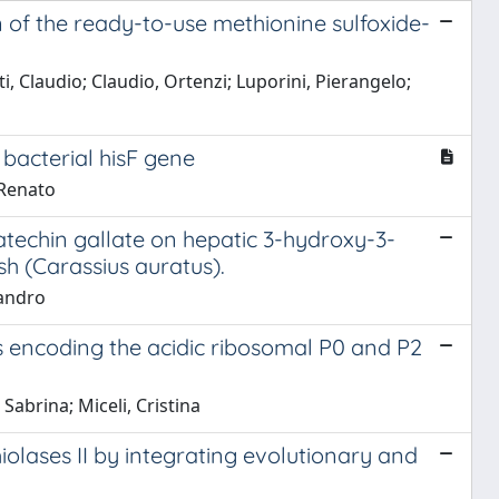
on of the ready-to-use methionine sulfoxide-
 Claudio; Claudio, Ortenzi; Luporini, Pierangelo;
 bacterial hisF gene
 Renato
ocatechin gallate on hepatic 3-hydroxy-3-
h (Carassius auratus).
sandro
s encoding the acidic ribosomal P0 and P2
Sabrina; Miceli, Cristina
iolases II by integrating evolutionary and