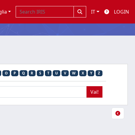
glia
IT
LOGIN
O
P
Q
R
S
T
U
V
W
X
Y
Z