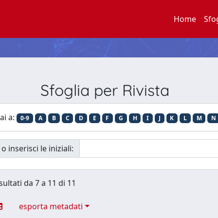
Home
Sfo
Sfoglia per Rivista
ai a:
0-9
A
B
C
D
E
F
G
H
I
J
K
L
M
N
o inserisci le iniziali:
sultati da 7 a 11 di 11
esporta metadati