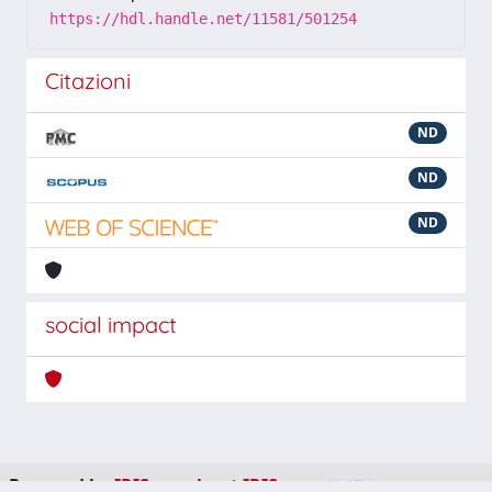
https://hdl.handle.net/11581/501254
Citazioni
ND
ND
ND
social impact
Powered by
IRIS
-
about IRIS
-